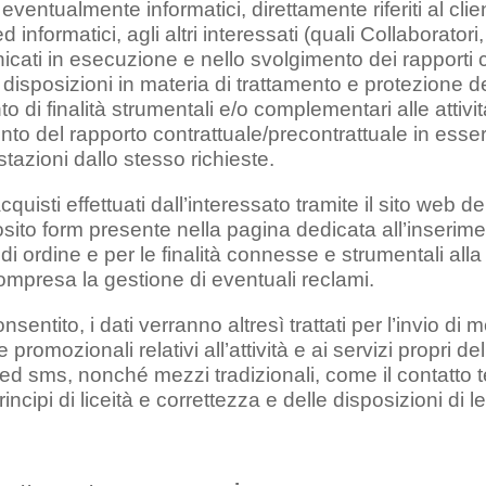
eventualmente informatici, direttamente riferiti al cli
 ed informatici, agli altri interessati (quali Collaborator
cati in esecuzione e nello svolgimento dei rapporti co
 disposizioni in materia di trattamento e protezione dei
 di finalità strumentali e/o complementari alle attiv
nto del rapporto contrattuale/precontrattuale in esser
stazioni dallo stesso richieste.
quisti effettuati dall’interessato tramite il sito web del
osito form presente nella pagina dedicata all’inserime
 di ordine e per le finalità connesse e strumentali alla
compresa la gestione di eventuali reclami.
sentito, i dati verranno altresì trattati per l’invio d
promozionali relativi all’attività e ai servizi propri d
ed sms, nonché mezzi tradizionali, come il contatto 
rincipi di liceità e correttezza e delle disposizioni di l