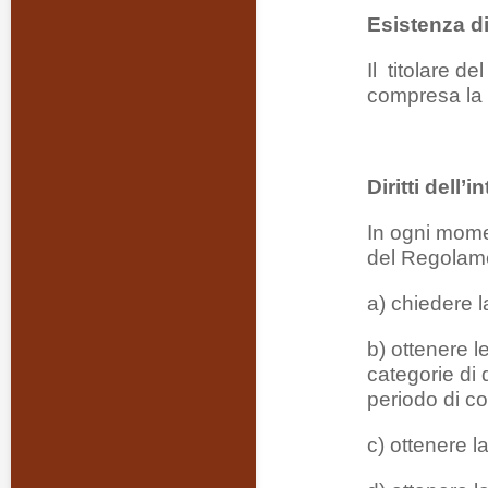
Esistenza d
Il titolare d
compresa la p
Diritti dell’
In ogni momen
del Regolamen
a) chiedere l
b) ottenere le
categorie di 
periodo di c
c) ottenere la