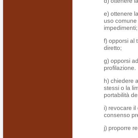
d) ottenere l
e) ottenere la
uso comune e 
impedimenti;
f) opporsi al
diretto;
g) opporsi a
profilazione.
h) chiedere al
stessi o la li
portabilità dei
i) revocare i
consenso pre
j) proporre r