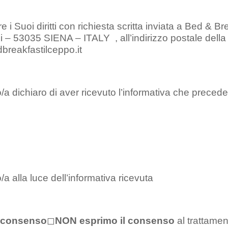
e i Suoi diritti con richiesta scritta inviata a Bed & 
 – 53035 SIENA – ITALY , all’indirizzo postale della s
reakfastilceppo.it
to/a dichiaro di aver ricevuto l’informativa che precede
o/a alla luce dell’informativa ricevuta
l consenso
◻
NON esprimo il consenso
al trattamen