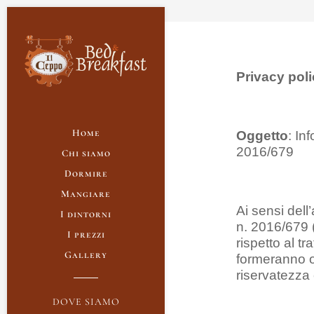
Privacy poli
Home
Oggetto
: In
2016/679
Chi siamo
Dormire
Mangiare
Ai sensi dell
I dintorni
n. 2016/679 (
I prezzi
rispetto al t
Gallery
formeranno og
riservatezza 
DOVE SIAMO