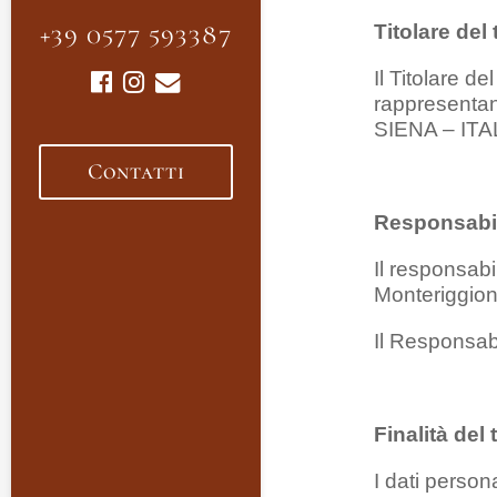
+39 0577 593387
Titolare del
Il Titolare d
rappresentan
SIENA – ITAL
Contatti
Responsabil
Il responsabi
Monteriggion
Il Responsabi
Finalità del
I dati persona