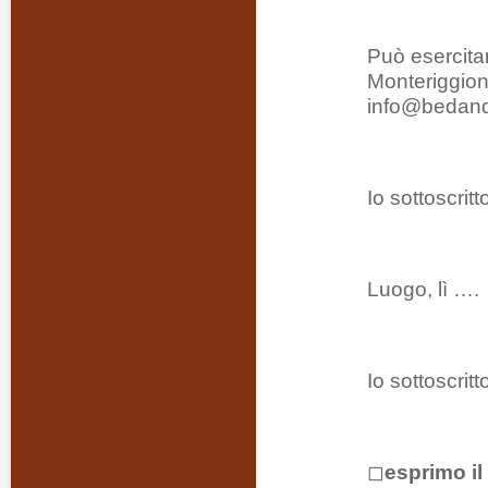
Può esercitar
Monteriggioni
info@bedandb
Io sottoscrit
Luogo, lì ….
Io sottoscritt
◻︎
esprimo i