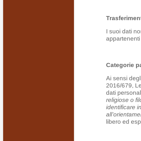
Trasferiment
I suoi dati n
appartenenti
Categorie pa
Ai sensi degl
2016/679, Lei
dati personal
religiose o f
identificare 
all’orientam
libero ed esp