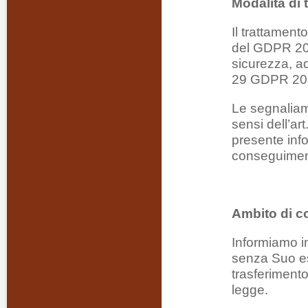
Modalità di
Il trattament
del GDPR 201
sicurezza, ad
29 GDPR 201
Le segnaliamo 
sensi dell’ar
presente info
conseguimento 
Ambito di c
Informiamo in
senza Suo es
trasferimento
legge.