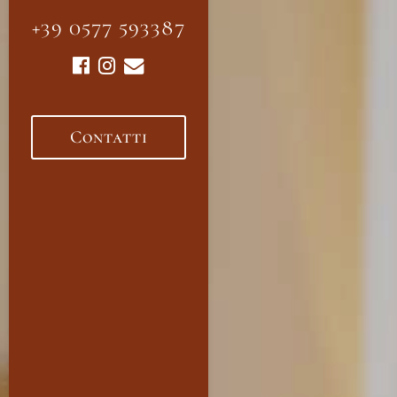
+39 0577 593387
Contatti