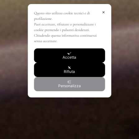
✕
Questo sito utilizza cookie tecnici e di
profilazione.
Puoi accettare, rifiutare o personalizzare i
cookie premendo i pulsanti desiderati.
Chiudendo questa informativa continuerai
senza accettare.
Accetta
Rifiuta
Personalizza